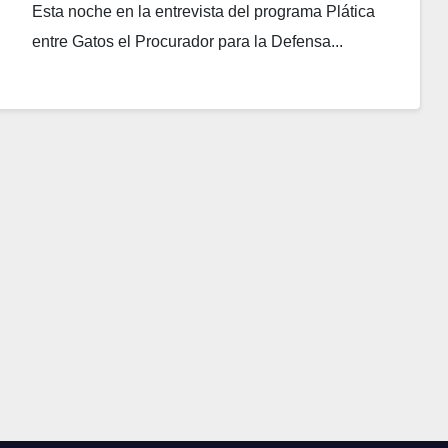
para combatir Covid-19
Esta noche en la entrevista del programa Plática
entre Gatos el Procurador para la Defensa...