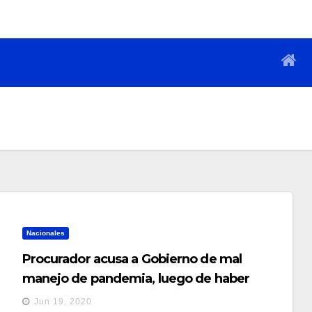
Nacionales
Procurador acusa a Gobierno de mal
manejo de pandemia, luego de haber
entorpecido acciones gubernamentales
Jun 19, 2020