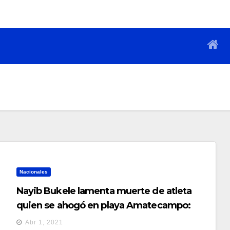
Nacionales
Nayib Bukele lamenta muerte de atleta
quien se ahogó en playa Amatecampo:
«Se nos fue un verdadero héroe
Abr 1, 2021