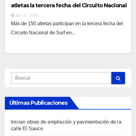
atletas la tercera fecha del Circuito Nacional
de Surf en La Libertad
Dic 5, 2020
Más de 150 atletas participan en la tercera fecha del
Circuito Nacional de Surf en...
Últimas Publicaciones
Inician obras de ampliación y pavimentación de la
calle El Sauce