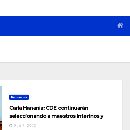
Nacionales
Carla Hananía: CDE continuarán
seleccionando a maestros interinos y
Educación evaluará sus capacidades
Feb 7, 2022