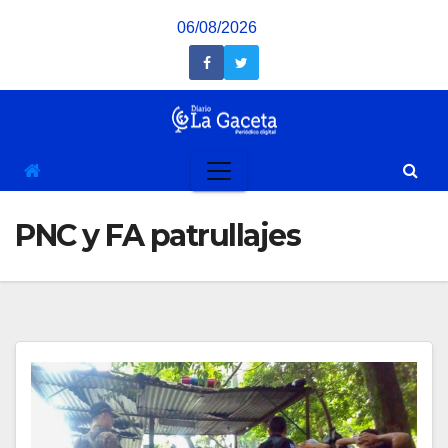
Saltar
06/08/2026
al
contenido
PNC y FA patrullajes