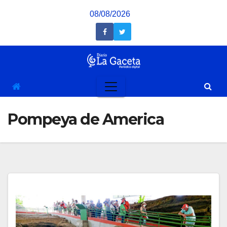
Saltar
08/08/2026
al
contenido
Pompeya de America