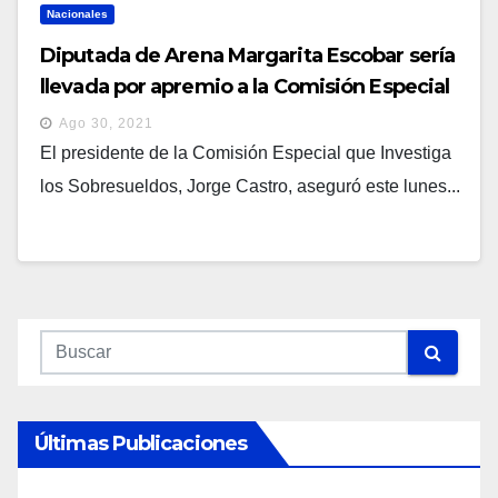
Nacionales
Diputada de Arena Margarita Escobar sería
llevada por apremio a la Comisión Especial
que Investiga Sobresueldos
Ago 30, 2021
El presidente de la Comisión Especial que Investiga
los Sobresueldos, Jorge Castro, aseguró este lunes...
Últimas Publicaciones