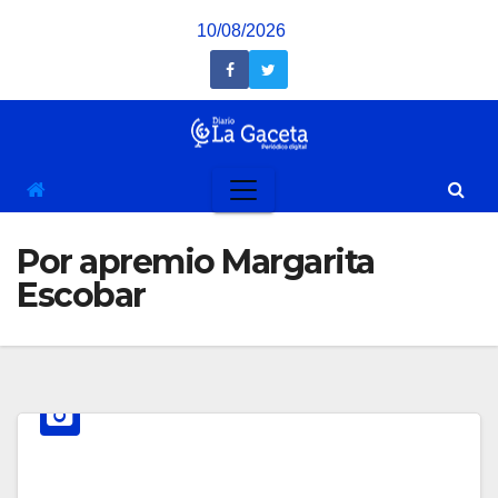
Saltar
10/08/2026
al
contenido
Por apremio Margarita
Escobar