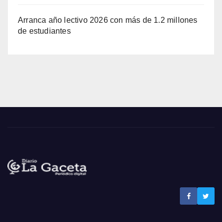
Arranca año lectivo 2026 con más de 1.2 millones
de estudiantes
Noticias La Gaceta
Noticias de El Salvador