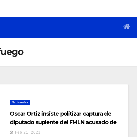
 fuego
Nacionales
Oscar Ortiz insiste politizar captura de
diputado suplente del FMLN acusado de
amenazas y posesión ilegal de arma de
Feb 21, 2021