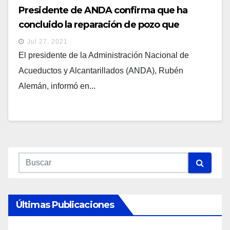
Presidente de ANDA confirma que ha
concluido la reparación de pozo que
abastece agua al municipio de Ahuachapán
Jul 27, 2021
El presidente de la Administración Nacional de
Acueductos y Alcantarillados (ANDA), Rubén
Alemán, informó en...
Últimas Publicaciones