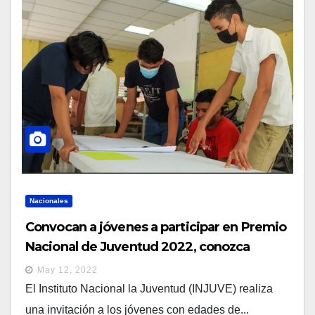
Nacionales
Convocan a jóvenes a participar en Premio
Nacional de Juventud 2022, conozca
pormenores sobre la inscripción
May 12, 2022
El Instituto Nacional la Juventud (INJUVE) realiza
una invitación a los jóvenes con edades de...