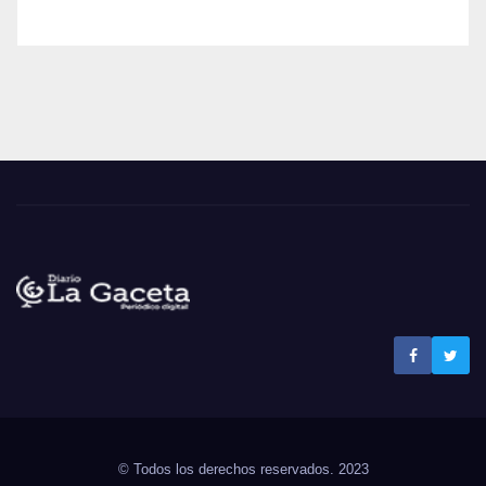
Noticias La Gaceta
Noticias de El Salvador
© Todos los derechos reservados. 2023