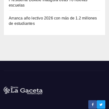
escuelas
Arranca año lectivo 2026 con más de 1.2 millones
de estudiantes
Noticias La Gaceta
Noticias de El Salvador