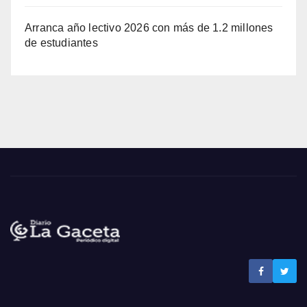
Arranca año lectivo 2026 con más de 1.2 millones
de estudiantes
Noticias La Gaceta
Noticias de El Salvador