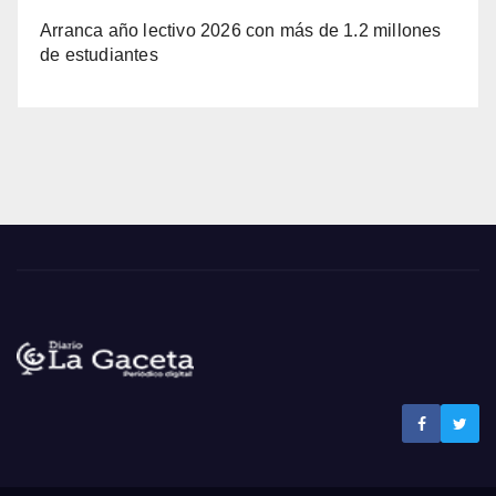
Arranca año lectivo 2026 con más de 1.2 millones
de estudiantes
Noticias La Gaceta
Noticias de El Salvador