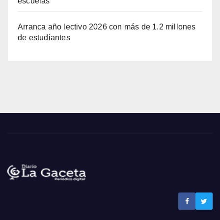
escuelas
Arranca año lectivo 2026 con más de 1.2 millones
de estudiantes
Noticias La Gaceta
Noticias de El Salvador