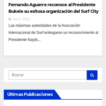
Fernando Aguerre reconoce al Presidente
Bukele su exitosa organización del Surf City
El Salvador ISA World Surfing Games 2021
Jun 6, 2021
Las máximas autoridades de la Asociación
Internacional de Surf entregaron un reconocimiento al
Presidente Nayib...
Últimas Publicaciones