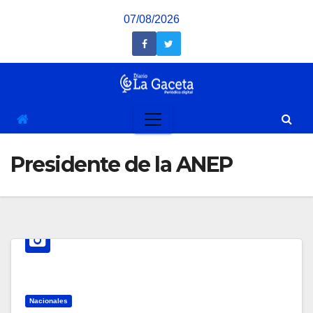
Saltar
07/08/2026
al
contenido
Presidente de la ANEP
Nacionales