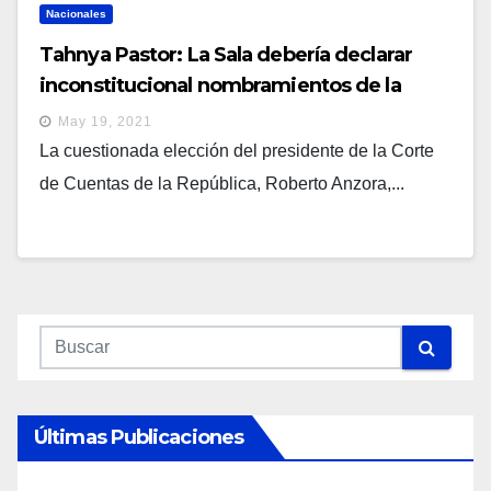
Nacionales
Tahnya Pastor: La Sala debería declarar
inconstitucional nombramientos de la
pasada Asamblea como el de Roberto
May 19, 2021
Anzora
La cuestionada elección del presidente de la Corte
de Cuentas de la República, Roberto Anzora,...
Últimas Publicaciones