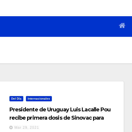
Del Día
Internacionales
Presidente de Uruguay Luis Lacalle Pou
recibe primera dosis de Sinovac para
prevenir el COVID-19
Mar 29, 2021