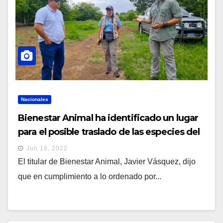
Nacionales
Bienestar Animal ha identificado un lugar
para el posible traslado de las especies del
ex-Zoológico
Jun 18, 2022
El titular de Bienestar Animal, Javier Vásquez, dijo
que en cumplimiento a lo ordenado por...