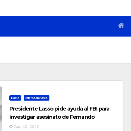
Home
Internacionales
Presidente Lasso pide ayuda al FBI para
investigar asesinato de Fernando
Villavicencio
Ago 10, 2023