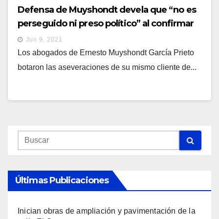
Defensa de Muyshondt devela que “no es
perseguido ni preso político” al confirmar
que no entregó a Hacienda retenciones de
Jun 9, 2021
sus trabajadores
Los abogados de Ernesto Muyshondt García Prieto
botaron las aseveraciones de su mismo cliente de...
Últimas Publicaciones
Inician obras de ampliación y pavimentación de la