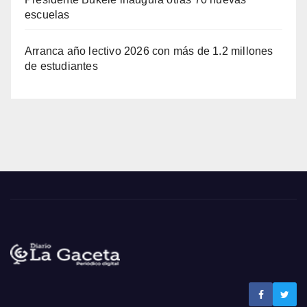
escuelas
Arranca año lectivo 2026 con más de 1.2 millones
de estudiantes
Noticias La Gaceta
Noticias de El Salvador