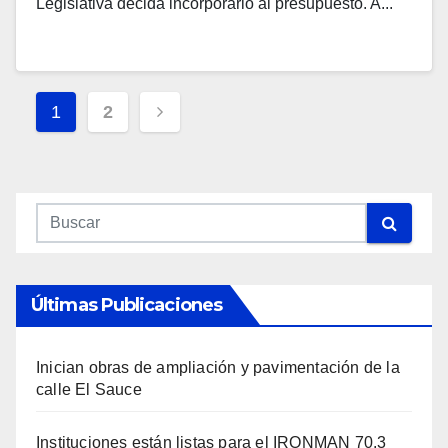
Legislativa decida incorporarlo al presupuesto. A...
Navegación
1
2
De
Entradas
Últimas Publicaciones
Inician obras de ampliación y pavimentación de la
calle El Sauce
Instituciones están listas para el IRONMAN 70.3