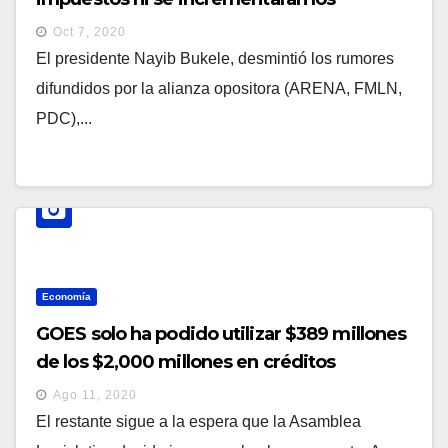
existentes.
Oct 7, 2020
El presidente Nayib Bukele, desmintió los rumores
difundidos por la alianza opositora (ARENA, FMLN,
PDC),...
Economía
GOES solo ha podido utilizar $389 millones
de los $2,000 millones en créditos
Ago 11, 2020
El restante sigue a la espera que la Asamblea