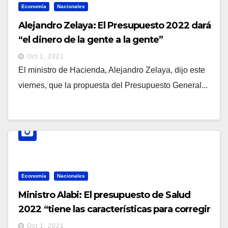
Economía
Nacionales
Alejandro Zelaya: El Presupuesto 2022 dará
“el dinero de la gente a la gente”
Oct 1, 2021
El ministro de Hacienda, Alejandro Zelaya, dijo este
viernes, que la propuesta del Presupuesto General...
Economía
Nacionales
Ministro Alabi: El presupuesto de Salud
2022 “tiene las características para corregir
deficiencias del pasado
Oct 1, 2021