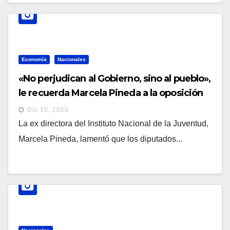
Economía
Nacionales
«No perjudican al Gobierno, sino al pueblo»,
le recuerda Marcela Pineda a la oposición
ante retraso del presupuesto
Dic 15, 2020
La ex directora del Instituto Nacional de la Juventud,
Marcela Pineda, lamentó que los diputados...