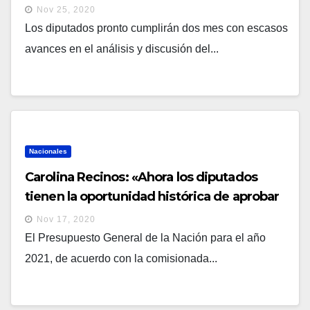
Nov 25, 2020
Los diputados pronto cumplirán dos mes con escasos
avances en el análisis y discusión del...
Nacionales
Carolina Recinos: «Ahora los diputados
tienen la oportunidad histórica de aprobar
un presupuesto enfocado en lo social»
Nov 17, 2020
El Presupuesto General de la Nación para el año
2021, de acuerdo con la comisionada...