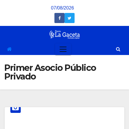
Saltar
07/08/2026
al
contenido
Primer Asocio Público
Privado