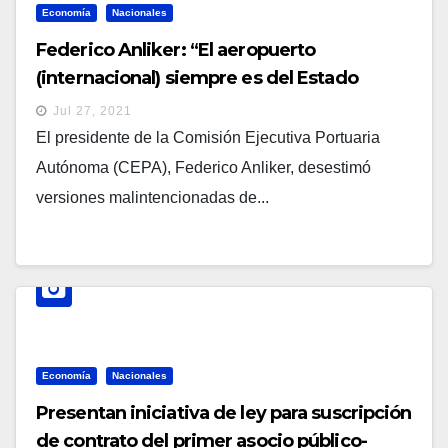
Economía
Nacionales
Federico Anliker: “El aeropuerto
(internacional) siempre es del Estado
salvadoreño y lo va a seguir siendo”
Jul 27, 2021
El presidente de la Comisión Ejecutiva Portuaria
Autónoma (CEPA), Federico Anliker, desestimó
versiones malintencionadas de...
Economía
Nacionales
Presentan iniciativa de ley para suscripción
de contrato del primer asocio público-