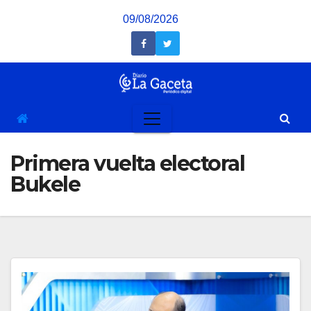
Saltar
09/08/2026
al
contenido
Primera vuelta electoral
Bukele