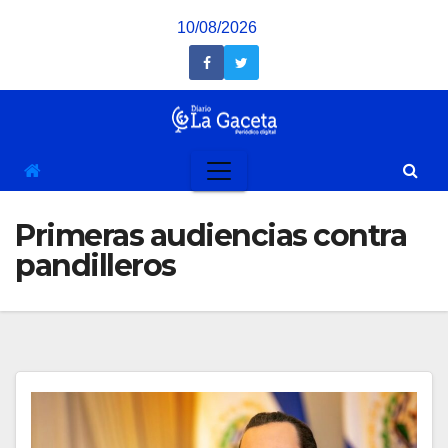
Saltar
10/08/2026
al
contenido
Primeras audiencias contra
pandilleros