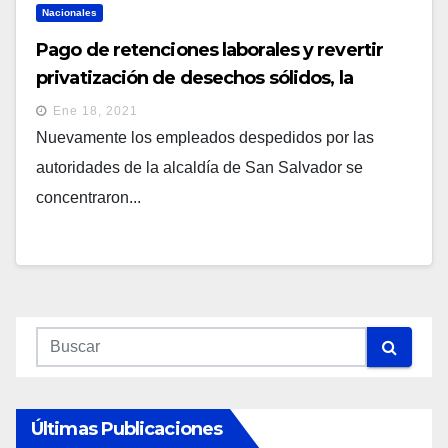
Nacionales
Pago de retenciones laborales y revertir
privatización de desechos sólidos, la
petición a Ernesto Muyshondt de
Ene 18, 2021
trabajadores despedidos
Nuevamente los empleados despedidos por las
autoridades de la alcaldía de San Salvador se
concentraron...
Últimas Publicaciones