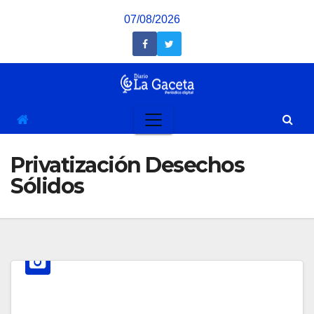
Saltar
07/08/2026
al
contenido
Privatización Desechos
Sólidos