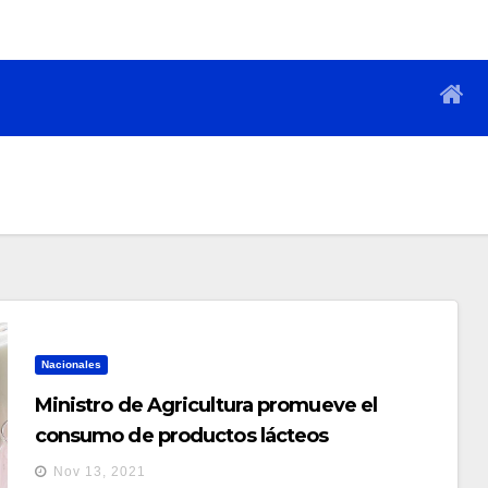
Nacionales
Ministro de Agricultura promueve el
consumo de productos lácteos
salvadoreños
Nov 13, 2021