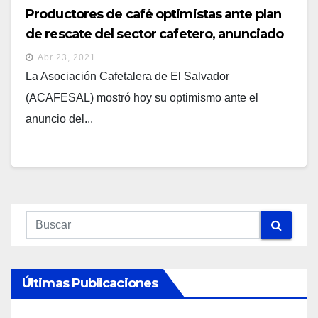
Productores de café optimistas ante plan
de rescate del sector cafetero, anunciado
por el gobierno
Abr 23, 2021
La Asociación Cafetalera de El Salvador
(ACAFESAL) mostró hoy su optimismo ante el
anuncio del...
Últimas Publicaciones