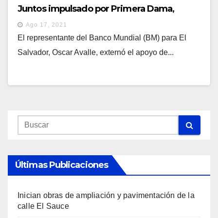
Juntos impulsado por Primera Dama,
Gabriela de Bukele
Ago 17, 2021
El representante del Banco Mundial (BM) para El
Salvador, Oscar Avalle, externó el apoyo de...
Últimas Publicaciones
Inician obras de ampliación y pavimentación de la
calle El Sauce