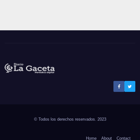
Noticias La Gaceta
Noticias de El Salvador
© Todos los derechos reservados. 2023
Home
About
Contact