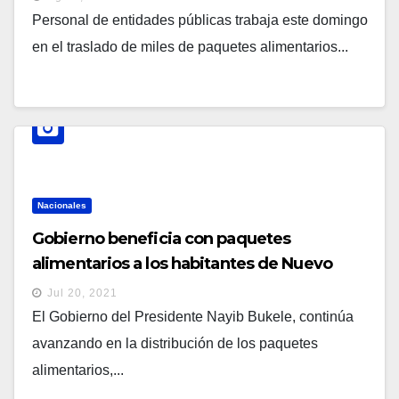
Personal de entidades públicas trabaja este domingo
en el traslado de miles de paquetes alimentarios...
Nacionales
Gobierno beneficia con paquetes
alimentarios a los habitantes de Nuevo
Cuscatlán, en La Libertad y Apopa en San
Jul 20, 2021
Salvador
El Gobierno del Presidente Nayib Bukele, continúa
avanzando en la distribución de los paquetes
alimentarios,...