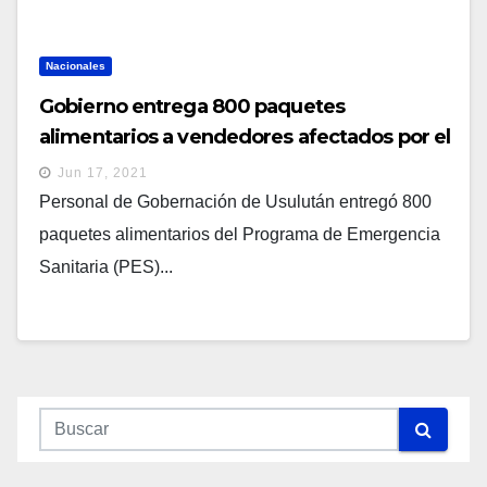
Nacionales
Gobierno entrega 800 paquetes
alimentarios a vendedores afectados por el
incendio del mercado de Usulután
Jun 17, 2021
Personal de Gobernación de Usulután entregó 800
paquetes alimentarios del Programa de Emergencia
Sanitaria (PES)...