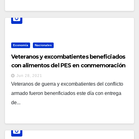
Economía
Nacionales
Veteranos y excombatientes beneficiados
con alimentos del PES en conmemoración
del día del padre
Jun 28, 2021
Veteranos de guerra y excombatientes del conflicto
armado fueron benenficiados este día con entrega
de...