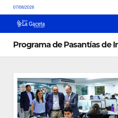
Saltar
07/08/2026
al
contenido
Programa de Pasantías de 