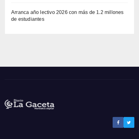
Arranca año lectivo 2026 con más de 1.2 millones
de estudiantes
Noticias La Gaceta
Noticias de El Salvador