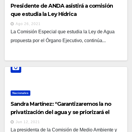
Presidente de ANDA asistirá a comisión
que estudia la Ley Hídrica
Ago 26, 2021
La Comisión Especial que estudia la Ley de Agua
propuesta por el Órgano Ejecutivo, continúa...
Nacionales
Sandra Martínez: “Garantizaremos la no
privatización del agua y se priorizará el
interés del pueblo salvadoreño”
Jun 12, 2021
La presidenta de la Comisión de Medio Ambiente y