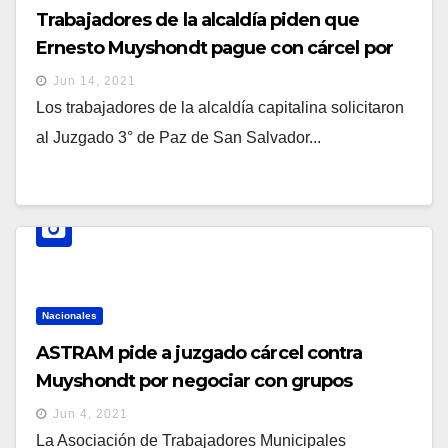
Trabajadores de la alcaldía piden que
Ernesto Muyshondt pague con cárcel por
las retenciones laborales de la alcaldía
Jun 14, 2021
Los trabajadores de la alcaldía capitalina solicitaron
al Juzgado 3° de Paz de San Salvador...
Nacionales
ASTRAM pide a juzgado cárcel contra
Muyshondt por negociar con grupos
criminales
Jun 4, 2021
La Asociación de Trabajadores Municipales