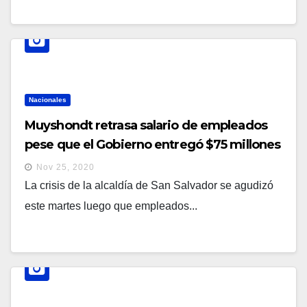
Nacionales
Muyshondt retrasa salario de empleados
pese que el Gobierno entregó $75 millones
a las alcaldías
Nov 25, 2020
La crisis de la alcaldía de San Salvador se agudizó
este martes luego que empleados...