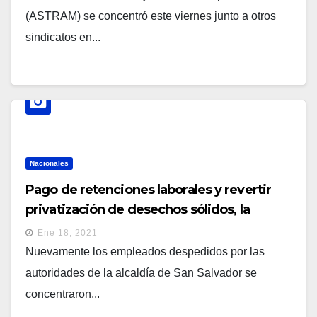
(ASTRAM) se concentró este viernes junto a otros
sindicatos en...
Nacionales
Pago de retenciones laborales y revertir
privatización de desechos sólidos, la
petición a Ernesto Muyshondt de
Ene 18, 2021
trabajadores despedidos
Nuevamente los empleados despedidos por las
autoridades de la alcaldía de San Salvador se
concentraron...