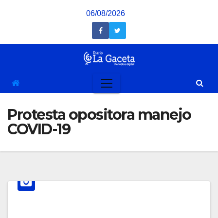
Saltar
06/08/2026
al
contenido
Protesta opositora manejo
COVID-19