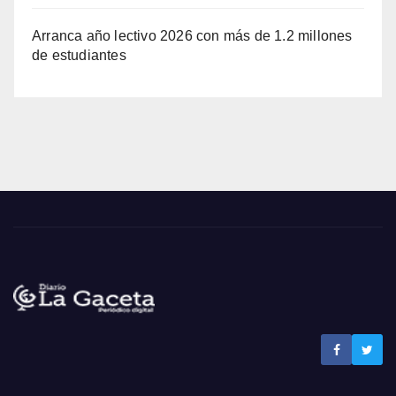
Arranca año lectivo 2026 con más de 1.2 millones
de estudiantes
Noticias La Gaceta
Noticias de El Salvador