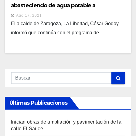
abasteciendo de agua potable a
comunidades afectadas por reparación de
Ago 17, 2021
pozo
El alcalde de Zaragoza, La Libertad, César Godoy,
informó que continúa con el programa de...
Últimas Publicaciones
Inician obras de ampliación y pavimentación de la
calle El Sauce