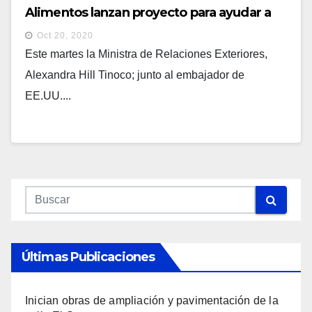
Alimentos lanzan proyecto para ayudar a
sectores afectados por pandemia y
Oct 20, 2020
tormentas tropicales
Este martes la Ministra de Relaciones Exteriores,
Alexandra Hill Tinoco; junto al embajador de
EE.UU....
Últimas Publicaciones
Inician obras de ampliación y pavimentación de la