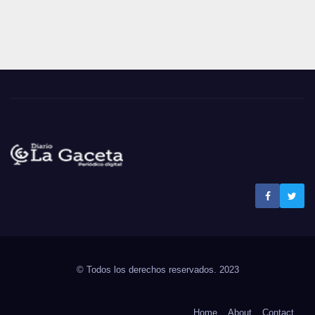
Noticias La Gaceta
Noticias de El Salvador
© Todos los derechos reservados. 2023
Home
About
Contact