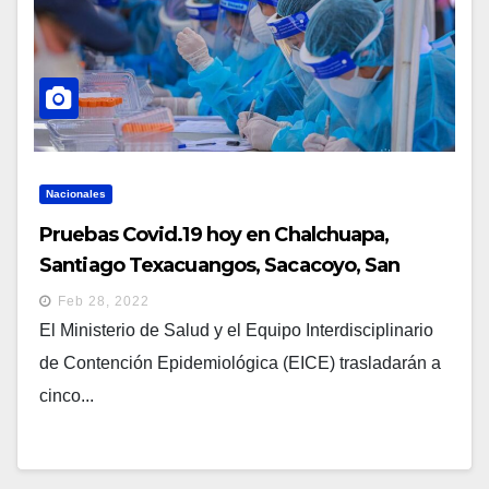
Nacionales
Pruebas Covid.19 hoy en Chalchuapa,
Santiago Texacuangos, Sacacoyo, San
Vicente y San Francisco Gotera
Feb 28, 2022
El Ministerio de Salud y el Equipo Interdisciplinario
de Contención Epidemiológica (EICE) trasladarán a
cinco...