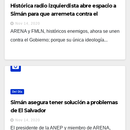
Histórica radio izquierdista abre espacio a
Simán para que arremeta contra el
Gobierno.
Nov 14, 2020
ARENA y FMLN, históricos enemigos, ahora se unen
contra el Gobierno; porque su única ideología...
Del Día
Simán asegura tener solución a problemas
de El Salvador
Nov 14, 2020
El presidente de la ANEP y miembro de ARENA,