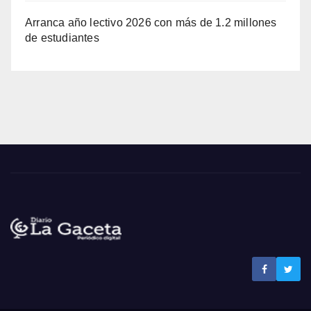
Arranca año lectivo 2026 con más de 1.2 millones
de estudiantes
Noticias La Gaceta
Noticias de El Salvador