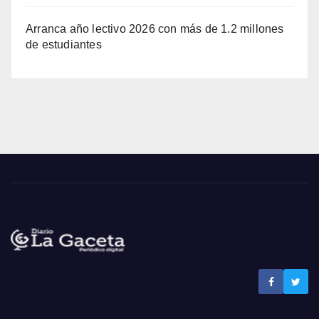
Arranca año lectivo 2026 con más de 1.2 millones
de estudiantes
Noticias La Gaceta
Noticias de El Salvador