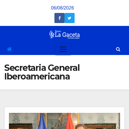
Saltar
06/08/2026
al
contenido
Secretaria General
Iberoamericana