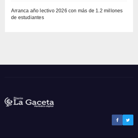
Arranca año lectivo 2026 con más de 1.2 millones
de estudiantes
Noticias La Gaceta
Noticias de El Salvador