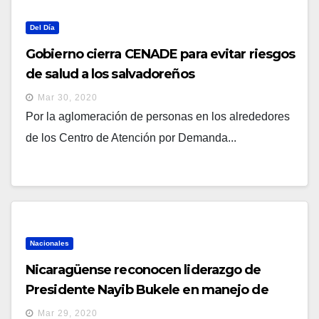
Del Día
Gobierno cierra CENADE para evitar riesgos
de salud a los salvadoreños
Mar 30, 2020
Por la aglomeración de personas en los alrededores
de los Centro de Atención por Demanda...
Nacionales
Nicaragüense reconocen liderazgo de
Presidente Nayib Bukele en manejo de
COVID 19
Mar 29, 2020