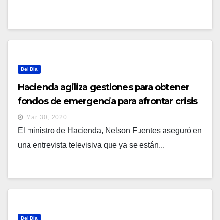
Del Día
Hacienda agiliza gestiones para obtener
fondos de emergencia para afrontar crisis
por COVID-19
Mar 30, 2020
El ministro de Hacienda, Nelson Fuentes aseguró en
una entrevista televisiva que ya se están...
Del Día