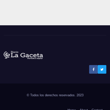
Noticias La Gaceta
Noticias de El Salvador
© Todos los derechos reservados. 2023