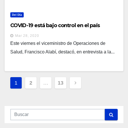
Del Día
COVID-19 está bajo control en el país
Mar 28, 2020
Este viernes el viceministro de Operaciones de
Salud, Francisco Alabí, destacó, en entrevista a la...
Navegación
1
2
…
13
De
Entradas