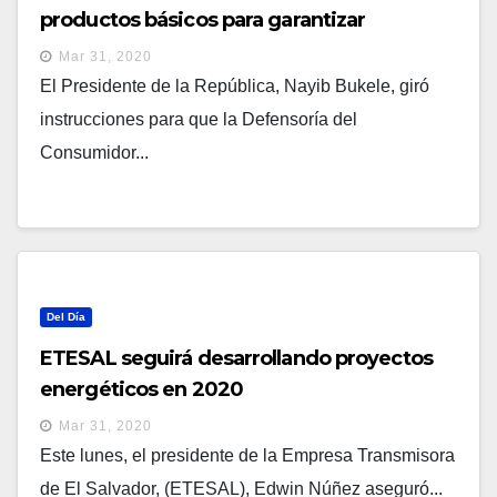
productos básicos para garantizar
alimentación en emergencia por COVID-19
Mar 31, 2020
El Presidente de la República, Nayib Bukele, giró
instrucciones para que la Defensoría del
Consumidor...
Del Día
ETESAL seguirá desarrollando proyectos
energéticos en 2020
Mar 31, 2020
Este lunes, el presidente de la Empresa Transmisora
de El Salvador, (ETESAL), Edwin Núñez aseguró...