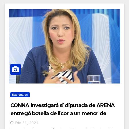
Nacionales
CONNA investigará si diputada de ARENA
entregó botella de licor a un menor de
Zacatecoluca
Dic 31, 2021