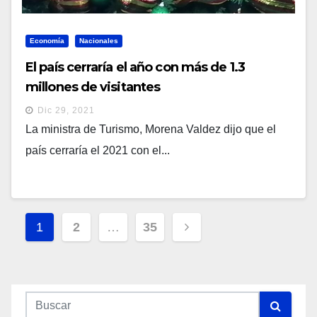
Economía
Nacionales
El país cerraría el año con más de 1.3
millones de visitantes
Dic 29, 2021
La ministra de Turismo, Morena Valdez dijo que el
país cerraría el 2021 con el...
Navegación
1
2
…
35
De
Entradas