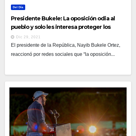
Del Día
Presidente Bukele: La oposición odia al
pueblo y solo les interesa proteger los
intereses de sus patrones
Dic 29, 2021
El presidente de la República, Nayib Bukele Ortez,
reaccionó por redes sociales que “la oposición...