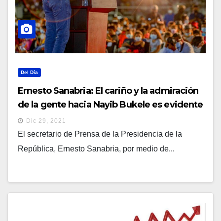
Del Día
Ernesto Sanabria: El cariño y la admiración
de la gente hacia Nayib Bukele es evidente
en cada lugar que visita
Dic 29, 2021
El secretario de Prensa de la Presidencia de la
República, Ernesto Sanabria, por medio de...