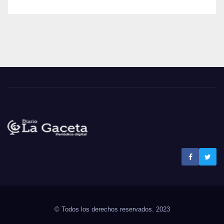
Noticias La Gaceta
Noticias de El Salvador
© Todos los derechos reservados. 2023