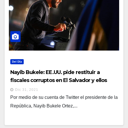
Del Día
Nayib Bukele: EE.UU. pide restituir a
fiscales corruptos en El Salvador y ellos
destituyen a fiscales honestos
Dic 31, 2021
Por medio de su cuenta de Twitter el presidente de la
República, Nayib Bukele Ortez,...