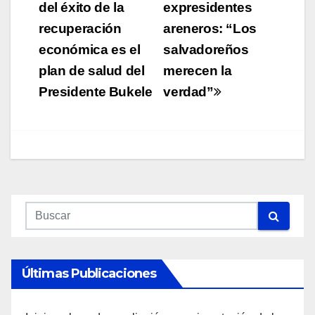
del éxito de la
expresidentes
entradas
recuperación
areneros: “Los
económica es el
salvadoreños
plan de salud del
merecen la
Presidente Bukele
verdad”
Últimas Publicaciones